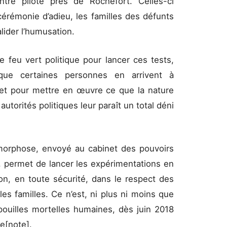
entre pilote près de Rochefort. Celles-ci
cérémonie d’adieu, les familles des défunts
alider l’humusation.
e feu vert politique pour lancer ces tests,
que certaines personnes en arrivent à
i et pour mettre en œuvre ce que la nature
torités politiques leur paraît un total déni
morphose, envoyé au cabinet des pouvoirs
, permet de lancer les expérimentations en
ion, en toute sécurité, dans le respect des
es familles. Ce n’est, ni plus ni moins que
pouilles mortelles humaines, dès juin 2018
le[note].