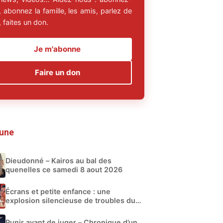
 abonnez la famille, les amis, parlez de
 faites un don.
Je m'abonne
Faire un don
 une
Dieudonné – Kairos au bal des
quenelles ce samedi 8 aout 2026
Écrans et petite enfance : une
explosion silencieuse de troubles du
développement
Punir avant de juger – Chronique d’un