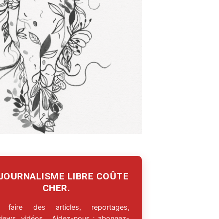
 JOURNALISME LIBRE COÛTE
CHER.
 faire des articles, reportages,
rviews, vidéos… Aidez-nous : abonnez-