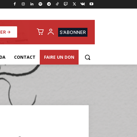
ER →
S'ABONNER
DA
CONTACT
FAIRE UN DON