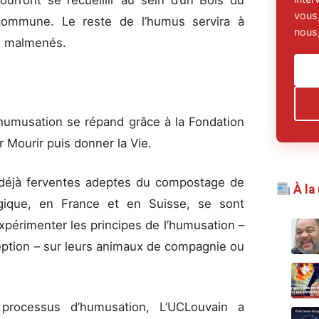
ourront se recueillir au sein d’un Bois du
vous,
ommune. Le reste de l’humus servira à
nous,
ls malmenés.
’humusation se répand grâce à la Fondation
r Mourir puis donner la Vie.
 déjà ferventes adeptes du compostage de
À la
gique, en France et en Suisse, se sont
xpérimenter les principes de l’humusation –
eption – sur leurs animaux de compagnie ou
!
 processus d’humusation, L’UCLouvain a