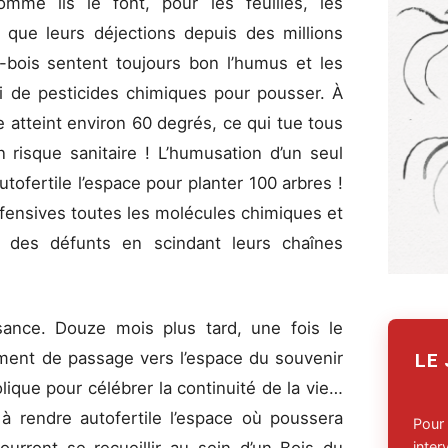
me ils le font, pour les feuilles, les
i que leurs déjections depuis des millions
-bois sentent toujours bon l’humus et les
ni de pesticides chimiques pour pousser. À
e atteint environ 60 degrés, ce qui tue tous
 risque sanitaire ! L’humusation d’un seul
ofertile l’espace pour planter 100 arbres !
fensives toutes les molécules chimiques et
 des défunts en scindant leurs chaînes
sance. Douze mois plus tard, une fois le
ment de passage vers l’espace du souvenir
LE
ique pour célébrer la continuité de la vie…
à rendre autofertile l’espace où poussera
Pour
inte