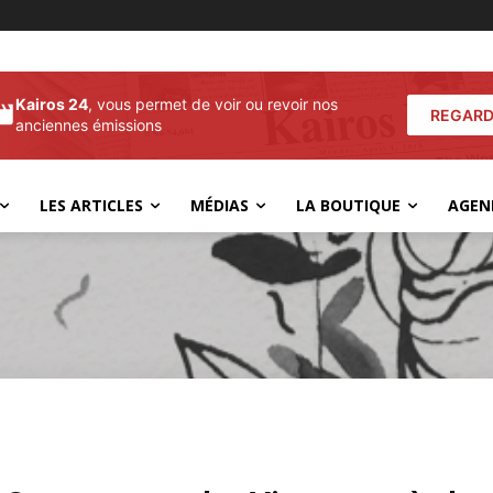
Kairos 24
, vous permet de voir ou revoir nos
REGARD
anciennes émissions
LES ARTICLES
MÉDIAS
LA BOUTIQUE
AGEN