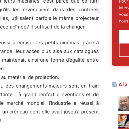
nt leurs machines, c’est parce que ce turn
Pour
inte
qu’ils les revendaient dans des contrées
vous,
lles, utilisaient parfois le même projecteur
nous,
ce abîmée? Il suffisait de la changer.
ssi à écraser les petits cinémas grâce à
grande, leur accès plus aisé aux catalogues
 maintenait ainsi une forme d’égalité entre
en
 au matériel de projection.
À la
fet, des changements majeurs sont en train
rtante : à grand renfort d’inventions et de
 marché mondial, l’industrie a réussi à
n créneau dont elle avait jusqu’à présent
l.