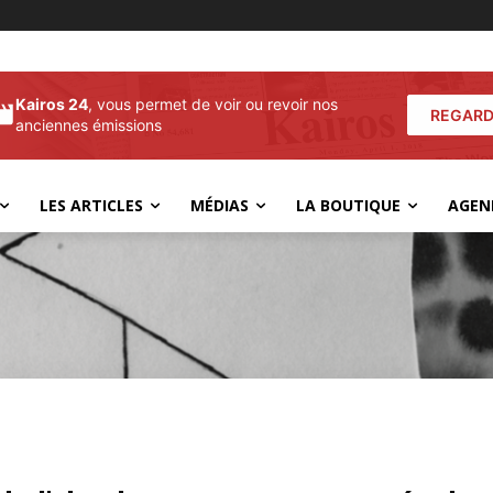
Kairos 24
, vous permet de voir ou revoir nos
REGARD
anciennes émissions
LES ARTICLES
MÉDIAS
LA BOUTIQUE
AGEN