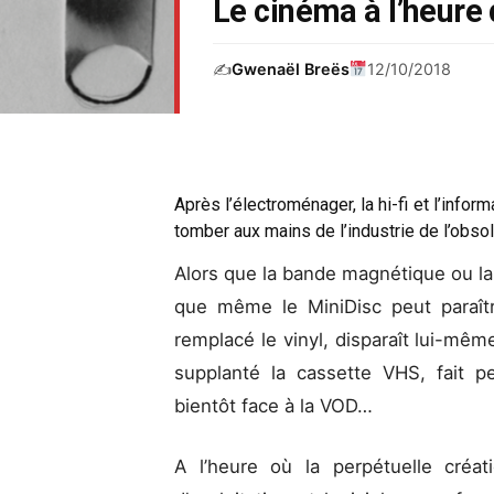
Le cinéma à l’heur
✍️
Gwenaël Breës
12/10/2018
Après l’électroménager, la hi-fi et l’info
tomber aux mains de l’industrie de l’obso
Alors que la bande magnétique ou la
que même le MiniDisc peut paraîtr
remplacé le vinyl, disparaît lui-mê
supplanté la cassette VHS, fait p
bientôt face à la VOD…
A l’heure où la perpétuelle cre