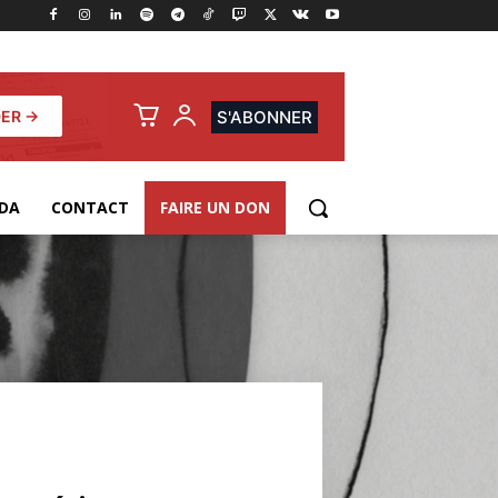
ER →
S'ABONNER
DA
CONTACT
FAIRE UN DON