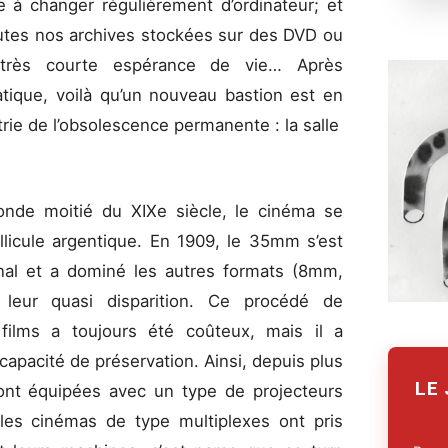
e à changer régulièrement d’ordinateur; et
utes nos archives stockées sur des DVD ou
rès courte espérance de vie… Après
rmatique, voilà qu’un nouveau bastion est en
trie de l’obsolescence permanente : la salle
nde moitié du XIXe siècle, le cinéma se
ellicule argentique. En 1909, le 35mm s’est
nal et a dominé les autres formats (8mm,
eur quasi disparition. Ce procédé de
films a toujours été coûteux, mais il a
capacité de préservation. Ainsi, depuis plus
LE
sont équipées avec un type de projecteurs
 les cinémas de type multiplexes ont pris