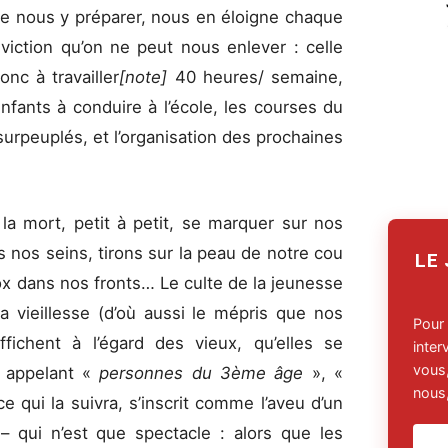
de nous y préparer, nous en éloigne chaque
viction qu’on ne peut nous enlever : celle
nc à travaille
r
[note]
40 heures/ semaine,
nfants à conduire à l’école, les courses du
urpeuplés, et l’organisation des prochaines
la mort, petit à petit, se marquer sur nos
 nos seins, tirons sur la peau de notre cou
LE
ox dans nos fronts… Le culte de la jeunesse
la vieillesse (d’où aussi le mépris que nos
Pour
fichent à l’égard des vieux, qu’elles se
inte
vous,
 appelant «
personnes du 3ème âge
», «
nous,
 qui la suivra, s’inscrit comme l’aveu d’un
– qui n’est que spectacle : alors que les