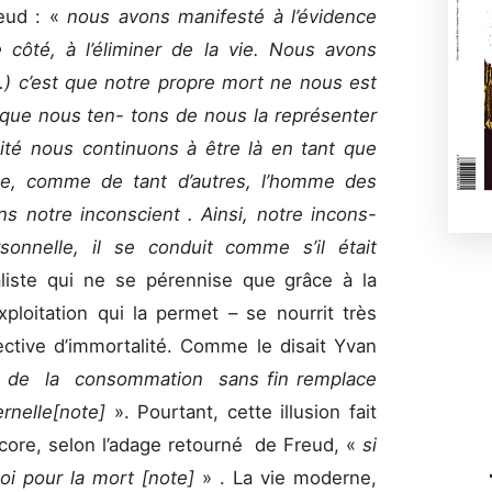
reud : «
nous avons manifesté à l’évidence
côté, à l’éliminer de la vie. Nous avons
…) c’est que notre propre mort ne nous est
 que nous ten- tons de nous la représenter
ité nous continuons à être là en tant que
ue, comme de tant d’autres, l’homme des
s notre inconscient . Ainsi, notre incons-
sonnelle, il se conduit comme s’il était
liste qui ne se pérennise que grâce à la
loitation qui la permet – se nourrit très
ective d’immortalité. Comme le disait Yvan
he de la consommation sans fin remplace
rnelle[note]
». Pourtant, cette illusion fait
ncore, selon l’adage retourné de Freud, «
si
toi pour la mort
[note]
» . La vie moderne,