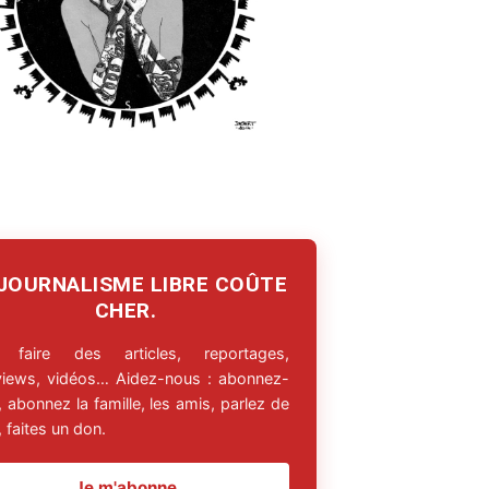
 JOURNALISME LIBRE COÛTE
CHER.
 faire des articles, reportages,
rviews, vidéos… Aidez-nous : abonnez-
 abonnez la famille, les amis, parlez de
 faites un don.
Je m'abonne