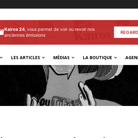
Kairos 24
, vous permet de voir ou revoir nos
REGARD
anciennes émissions
LES ARTICLES
MÉDIAS
LA BOUTIQUE
AGEN