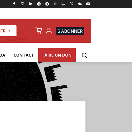
ER →
S'ABONNER
DA
CONTACT
FAIRE UN DON