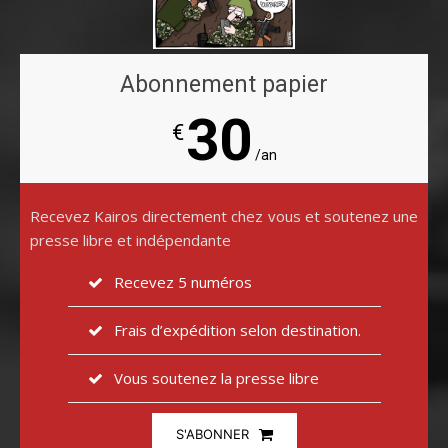
Abonnement papier
30
€
/an
Recevez Kairos directement chez vous et soutenez une
presse libre et indépendante
Recevez 5 numéros
Frais d’expédition selon destination.
Vous soutenez la presse libre
S'ABONNER