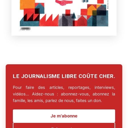
LE JOURNALISME LIBRE COÛTE CHER.
Pour faire des articles, reportages, interviews,
vidéos… Aidez-nous : abonnez-vous, abonnez la
famille, les amis, parlez de nous, faites un don.
Je m'abonne