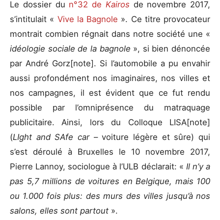
Le dossier du
n°32 de
Kairos
de novembre 2017,
s’intitulait «
Vive la Bagnole
». Ce titre provocateur
montrait combien régnait dans notre société une «
idéologie sociale de la bagnole
», si bien dénoncée
par André Gorz[note]. Si l’automobile a pu envahir
aussi profondément nos imaginaires, nos villes et
nos campagnes, il est évident que ce fut rendu
possible par l’omniprésence du matraquage
publicitaire. Ainsi, lors du Colloque LISA[note]
(
LIght and SAfe car
– voiture légère et sûre) qui
s’est déroulé à Bruxelles le 10 novembre 2017,
Pierre Lannoy, sociologue à l’ULB déclarait: «
Il n’y a
pas 5,7 millions de voitures en Belgique, mais 100
ou 1.000 fois plus: des murs des villes jusqu’à nos
salons, elles sont partout
».