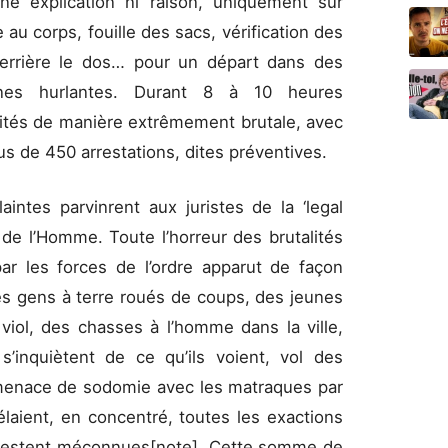
une explication ni raison, uniquement sur
 au corps, fouille des sacs, vérification des
derrière le dos… pour un départ dans des
ènes hurlantes. Durant 8 à 10 heures
ités de manière extrêmement brutale, avec
 plus de 450 arrestations, dites préventives.
intes parvinrent aux juristes de la ‘legal
 de l’Homme. Toute l’horreur des brutalités
ar les forces de l’ordre apparut de façon
es gens à terre roués de coups, des jeunes
viol, des chasses à l’homme dans la ville,
s’inquiètent de ce qu’ils voient, vol des
e menace de sodomie avec les matraques par
élaient, en concentré, toutes les exactions
 restent méconnues[note]. Cette somme de