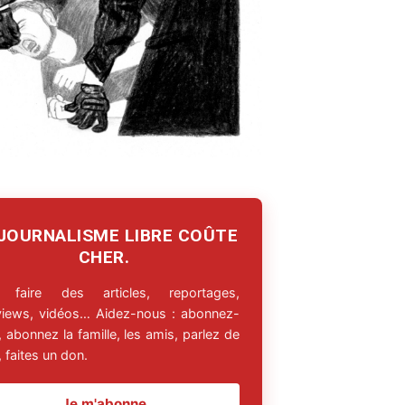
 JOURNALISME LIBRE COÛTE
CHER.
 faire des articles, reportages,
rviews, vidéos… Aidez-nous : abonnez-
 abonnez la famille, les amis, parlez de
 faites un don.
Je m'abonne