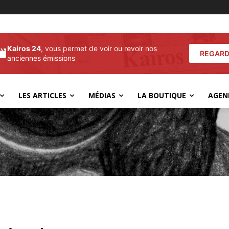
Kairos 24
, vous permet de voir ou revoir nos
REGARD
anciennes émissions
LES ARTICLES
MÉDIAS
LA BOUTIQUE
AGEN