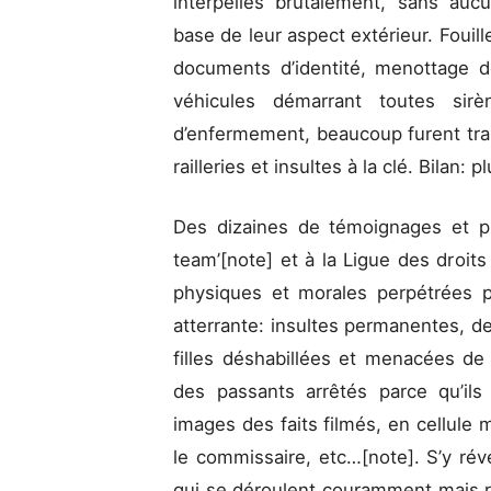
interpellés brutalement, sans auc
base de leur aspect extérieur. Fouille
documents d’identité, menottage 
véhicules démarrant toutes sir
d’enfermement, beaucoup furent tra
railleries et insultes à la clé. Bilan:
Des dizaines de témoignages et pla
team’[note] et à la Ligue des droits
physiques et morales perpétrées p
atterrante: insultes permanentes, d
filles déshabillées et menacées de 
des passants arrêtés parce qu’ils 
images des faits filmés, en cellul
le commissaire, etc…[note]. S’y rév
qui se déroulent couramment mais