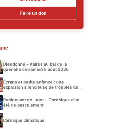
Faire un don
 une
Dieudonné – Kairos au bal de la
quenelle ce samedi 8 aout 2026
Écrans et petite enfance : une
explosion silencieuse de troubles du
développement
Punir avant de juger – Chronique d’un
été de basculement
L’arnaque climatique