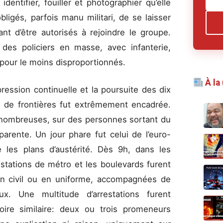
identifier, fouiller et photographier qu’elle
obligés, parfois manu militari, de se laisser
nt d’être autorisés à rejoindre le groupe.
 des policiers en masse, avec infanterie,
pour le moins disproportionnés.
À la
ession continuelle et la poursuite des dix
ns de frontières fut extrêmement encadrée.
t nombreuses, sur des personnes sortant du
arente. Un jour phare fut celui de l’euro-
e les plans d’austérité. Dès 9h, dans les
 stations de métro et les boulevards furent
 en civil ou en uniforme, accompagnées de
x. Une multitude d’arrestations furent
ire similaire: deux ou trois promeneurs