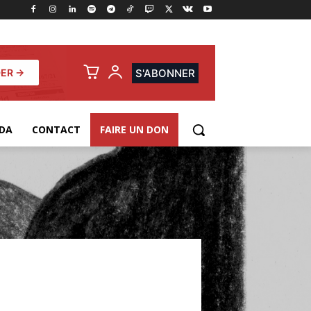
ER →
S'ABONNER
DA
CONTACT
FAIRE UN DON