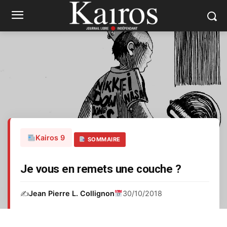
Kairos 9
SOMMAIRE
Je vous en remets une couche ?
✍️
Jean Pierre L. Collignon
30/10/2018