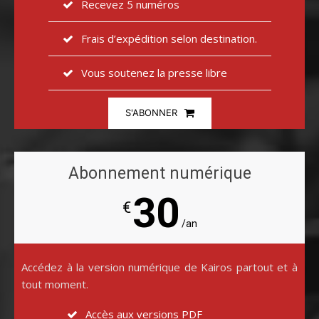
Recevez 5 numéros
Frais d’expédition selon destination.
Vous soutenez la presse libre
S'ABONNER
Abonnement numérique
30
€
/an
Accédez à la version numérique de Kairos partout et à
tout moment.
Accès aux versions PDF