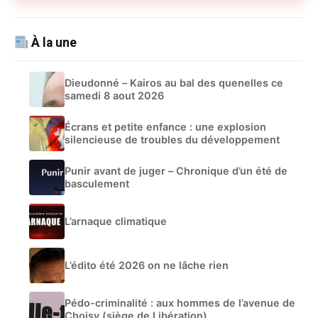
À la une
Dieudonné – Kairos au bal des quenelles ce
samedi 8 aout 2026
Écrans et petite enfance : une explosion
silencieuse de troubles du développement
Punir avant de juger – Chronique d’un été de
basculement
L’arnaque climatique
L’édito été 2026 on ne lâche rien
Pédo-criminalité : aux hommes de l’avenue de
Choisy (siège de Libération)