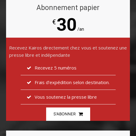
Abonnement papier
30
€
/an
Recevez Kairos directement chez vous et soutenez une
presse libre et indépendante
Recevez 5 numéros
Frais d’expédition selon destination.
Vous soutenez la presse libre
S'ABONNER