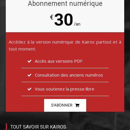
Abonnement numérique
30
€
/an
Accédez à la version numérique de Kairos partout et à
tout moment.
Accès aux versions PDF
Consultation des anciens numéros
Vous soutenez la presse libre
S'ABONNER
TOUT SAVOIR SUR KAIROS