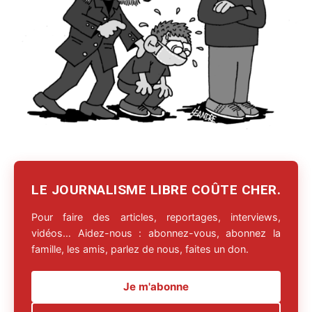
LE JOURNALISME LIBRE COÛTE CHER.
Pour faire des articles, reportages, interviews,
vidéos… Aidez-nous : abonnez-vous, abonnez la
famille, les amis, parlez de nous, faites un don.
Je m'abonne