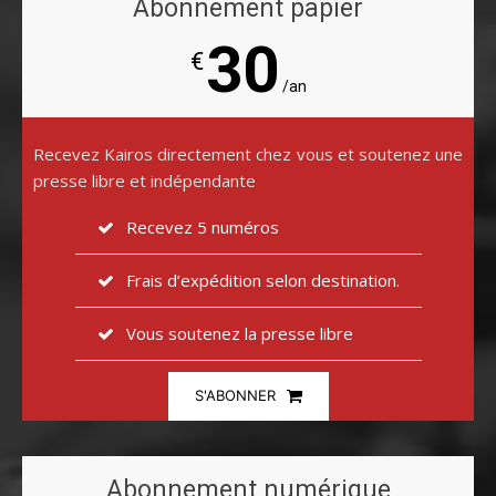
Abonnement papier
30
€
/an
Recevez Kairos directement chez vous et soutenez une
presse libre et indépendante
Recevez 5 numéros
Frais d’expédition selon destination.
Vous soutenez la presse libre
S'ABONNER
Abonnement numérique