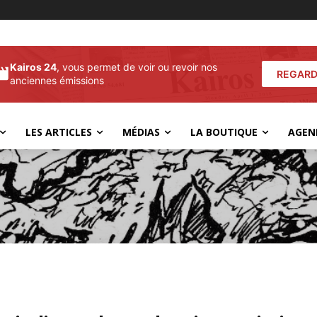
Kairos 24
, vous permet de voir ou revoir nos
REGARD
anciennes émissions
LES ARTICLES
MÉDIAS
LA BOUTIQUE
AGEN