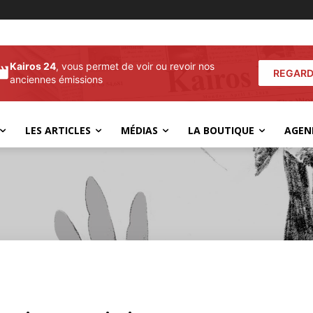
Kairos 24
, vous permet de voir ou revoir nos
REGARD
anciennes émissions
LES ARTICLES
MÉDIAS
LA BOUTIQUE
AGEN