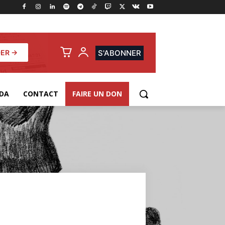
ER →
S'ABONNER
DA
CONTACT
FAIRE UN DON