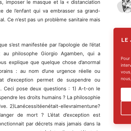
s, imposer le masque et la « distanciation
roce de l’enfant qui va embrasser sa grand-
ital. Ce n’est pas un problème sanitaire mais
LE
ique s’est manifestée par l’apologie de l’état
it au philosophe Giorgio Agamben, qui a
Pour
 nous explique que quelque chose d’anormal
inte
rains : au nom d’une urgence réelle ou
vous,
nous,
tat d’exception permet de suspendre ou
. Ceci pose deux questions : 1) A-t-on le
spendre les droits humains ? La philosophie
ive. 2)Lanécessitéenétait-ellevraimentune?
 danger de mort ? L’état d’exception est
onctionnait par décrets mais jamais dans la