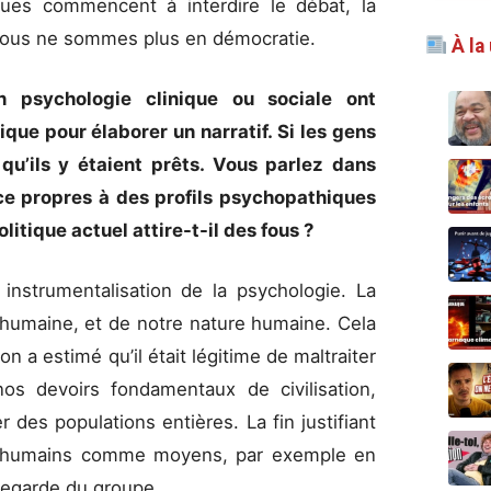
iques commencent à interdire le débat, la
, nous ne sommes plus en démocratie.
À la
en psychologie clinique ou sociale ont
ique pour élaborer un narratif. Si les gens
 qu’ils y étaient prêts. Vous parlez dans
e propres à des profils psychopathiques
itique actuel attire-t-il des fous ?
e instrumentalisation de la psychologie. La
 humaine, et de notre nature humaine. Cela
on a estimé qu’il était légitime de maltraiter
os devoirs fondamentaux de civilisation,
r des populations entières. La fin justifiant
ets humains comme moyens, par exemple en
uvegarde du groupe.