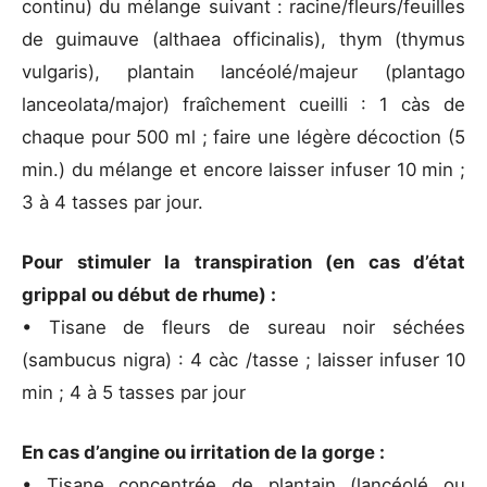
continu) du mélange suivant : racine/fleurs/feuilles
de guimauve (althaea officinalis), thym (thymus
vulgaris), plantain lancéolé/majeur (plantago
lanceolata/major) fraîchement cueilli : 1 càs de
chaque pour 500 ml ; faire une légère décoction (5
min.) du mélange et encore laisser infuser 10 min ;
3 à 4 tasses par jour.
Pour stimuler la transpiration (en cas d’état
grippal ou début de rhume) :
• Tisane de fleurs de sureau noir séchées
(sambucus nigra) : 4 càc /tasse ; laisser infuser 10
min ; 4 à 5 tasses par jour
En cas d’angine ou irritation de la gorge :
• Tisane concentrée de plantain (lancéolé ou