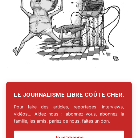
LE JOURNALISME LIBRE COÛTE CHER.
Pour faire des articles, reportages, interviews,
vidéos… Aidez-nous : abonnez-vous, abonnez la
famille, les amis, parlez de nous, faites un don.
Je m'abonne