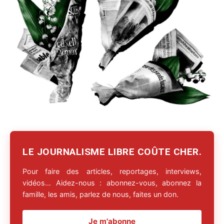
LE JOURNALISME LIBRE COÛTE CHER.
Pour faire des articles, reportages, interviews,
vidéos… Aidez-nous : abonnez-vous, abonnez la
famille, les amis, parlez de nous, faites un don.
Je m'abonne