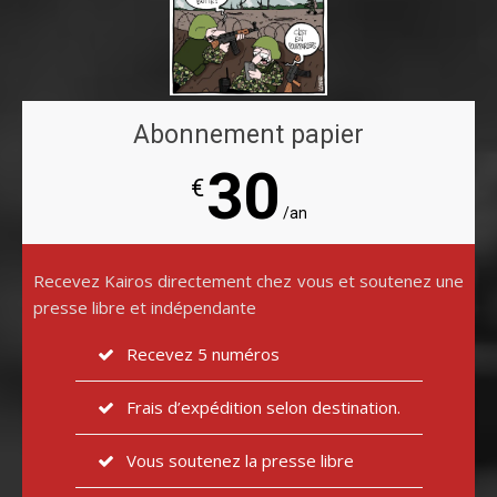
Abonnement papier
30
€
/an
Recevez Kairos directement chez vous et soutenez une
presse libre et indépendante
Recevez 5 numéros
Frais d’expédition selon destination.
Vous soutenez la presse libre