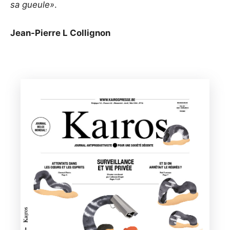
sa gueule»
.
Jean-Pierre L Collignon