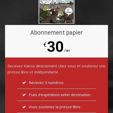
Abonnement papier
30
€
/an
Recevez Kairos directement chez vous et soutenez une
presse libre et indépendante
Recevez 5 numéros
Frais d’expédition selon destination.
Vous soutenez la presse libre