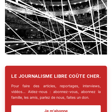
LE JOURNALISME LIBRE COÛTE CHER.
Pour faire des articles, reportages, interviews,
vidéos… Aidez-nous : abonnez-vous, abonnez la
famille, les amis, parlez de nous, faites un don.
Je m'abonne