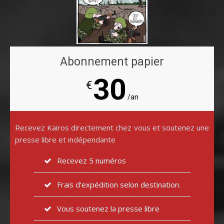
Abonnement papier
30
€
/an
Recevez Kairos directement chez vous et soutenez une
presse libre et indépendante
Recevez 5 numéros
Frais d’expédition selon destination.
Vous soutenez la presse libre