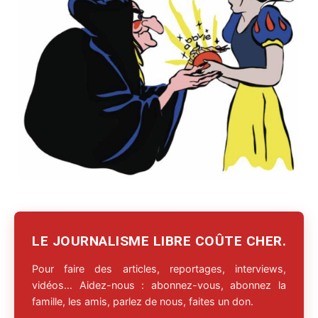
LE JOURNALISME LIBRE COÛTE CHER.
Pour faire des articles, reportages, interviews,
vidéos… Aidez-nous : abonnez-vous, abonnez la
famille, les amis, parlez de nous, faites un don.