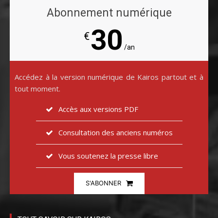
Abonnement numérique
30
€
/an
Accédez à la version numérique de Kairos partout et à
tout moment.
Accès aux versions PDF
Consultation des anciens numéros
Vous soutenez la presse libre
S'ABONNER