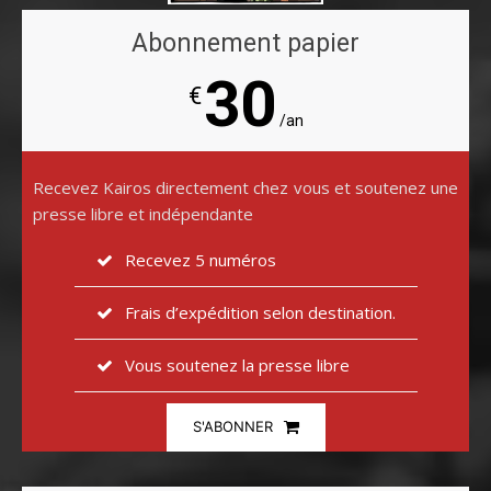
Abonnement papier
30
€
/an
Recevez Kairos directement chez vous et soutenez une
presse libre et indépendante
Recevez 5 numéros
Frais d’expédition selon destination.
Vous soutenez la presse libre
S'ABONNER