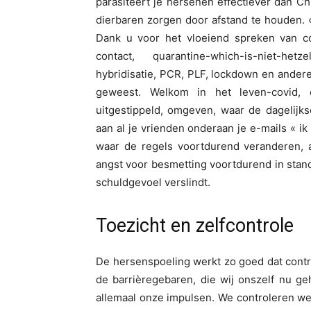
parasiteert je hersenen effectiever dan Ch
dierbaren zorgen door afstand te houden. « 
Dank u voor het vloeiend spreken van c
contact, quarantine-which-is-niet-hetzel
hybridisatie, PCR, PLF, lockdown en andere
geweest. Welkom in het leven-covid, e
uitgestippeld, omgeven, waar de dagelijks
aan al je vrienden onderaan je e-mails « ik
waar de regels voortdurend veranderen, 
angst voor besmetting voortdurend in sta
schuldgevoel verslindt.
Toezicht en zelfcontrole
De hersenspoeling werkt zo goed dat contro
de barrièregebaren, die wij onszelf nu g
allemaal onze impulsen. We controleren we