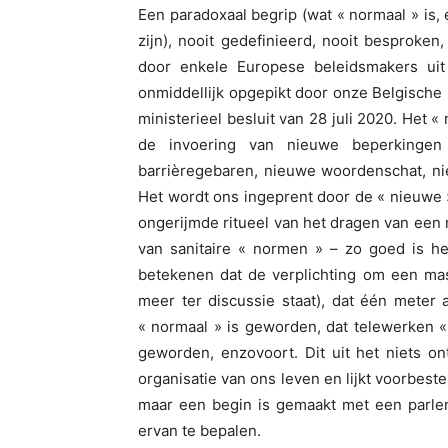
Een paradoxaal begrip (wat « normaal » is, 
zijn), nooit gedefinieerd, nooit besprok
door enkele Europese beleidsmakers ui
onmiddellijk opgepikt door onze Belgische
ministerieel besluit van 28 juli 2020. Het 
de invoering van nieuwe beperkingen 
barrièregebaren, nieuwe woordenschat, nie
Het wordt ons ingeprent door de « nieuwe 
ongerijmde ritueel van het dragen van een 
van sanitaire « normen » – zo goed is het
betekenen dat de verplichting om een mas
meer ter discussie staat), dat één meter
« normaal » is geworden, dat telewerken «
geworden, enzovoort. Dit uit het niets on
organisatie van ons leven en lijkt voorbest
maar een begin is gemaakt met een parlem
ervan te bepalen.