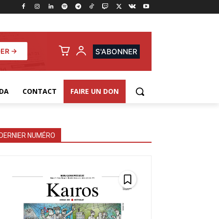
ER →
S'ABONNER
DA
CONTACT
FAIRE UN DON
DERNIER NUMÉRO