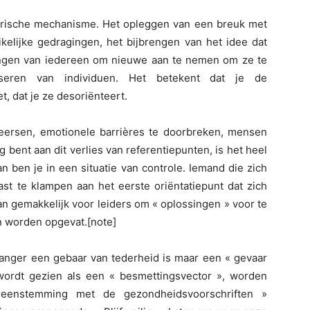
ktarische mechanisme. Het opleggen van een breuk met
kelijke gedragingen, het bijbrengen van het idee dat
dwingen van iedereen om nieuwe aan te nemen om ze te
iseren van individuen. Het betekent dat je de
 dat je ze desoriënteert.
eheersen, emotionele barrières te doorbreken, mensen
bent aan dit verlies van referentiepunten, is het heel
an ben je in een situatie van controle. Iemand die zich
vast te klampen aan het eerste oriëntatiepunt dat zich
an gemakkelijk voor leiders om « oplossingen » voor te
en worden opgevat.[note]
 langer een gebaar van tederheid is maar een « gevaar
ordt gezien als een « besmettingsvector », worden
vereenstemming met de gezondheidsvoorschriften »