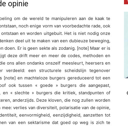
de opinie
doeling om de wereld te manipuleren aan de kaak te
jn ontstaan, noch enige vorm van voorbedachte rade, ook
 ontstaan en worden uitgebuit. Het is niet nodig onze
rdenken deel uit te maken van een dubieuze beweging,
n doen. Er is geen sekte als zodanig. [note] Maar er is
 krijgt deze drift meer en meer de codes, methoden en
die ons allen ondanks onszelf meesleurt, heersers en
r verdeeld: een structurele scheidslijn tegenover
ers [note] en machteloze burgers gereduceerd tot een
loof ook tussen « goede » burgers die aangepast,
 en « slechte » burgers die kritiek, standpunten of
teren, anderzijds. Deze kloven, die nog zullen worden
 mee: verlies van diversiteit, polarisatie van de opinie,
entiteit, eenvormigheid, eenzijdigheid, aanzetten tot
omen van een sektarisme dat goed op weg is zich te