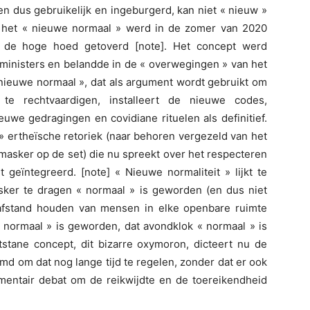
en dus gebruikelijk en ingeburgerd, kan niet « nieuw »
en, het « nieuwe normaal » werd in de zomer van 2020
t de hoge hoed getoverd [note]. Het concept werd
 ministers en belandde in de « overwegingen » van het
« nieuwe normaal », dat als argument wordt gebruikt om
te rechtvaardigen, installeert de nieuwe codes,
uwe gedragingen en covidiane rituelen als definitief.
» ertheïsche retoriek (naar behoren vergezeld van het
masker op de set) die nu spreekt over het respecteren
 geïntegreerd. [note] « Nieuwe normaliteit » lijkt te
ker te dragen « normaal » is geworden (en dus niet
 afstand houden van mensen in elke openbare ruimte
 normaal » is geworden, dat avondklok « normaal » is
tstane concept, dit bizarre oxymoron, dicteert nu de
emd om dat nog lange tijd te regelen, zonder dat er ook
entair debat om de reikwijdte en de toereikendheid