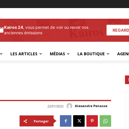
Kairos 24
, vous permet de voir ou revoir nos
REGARD
anciennes émissions
LES ARTICLES
MÉDIAS
LA BOUTIQUE
AGEN
Alexandre Penasse
22/01/2022
Partager