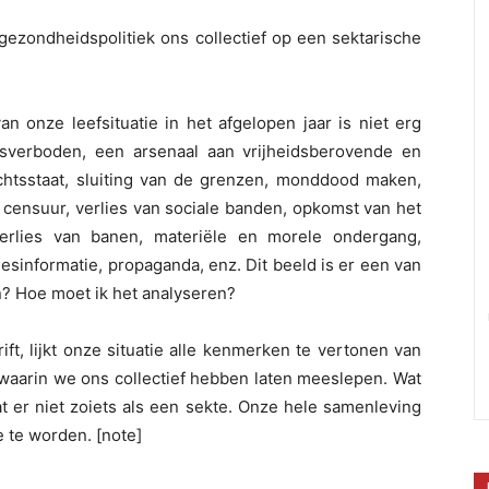
 gezondheidspolitiek ons collectief op een sektarische
n onze leefsituatie in het afgelopen jaar is niet erg
nsverboden, een arsenaal aan vrijheidsberovende en
htsstaat, sluiting van de grenzen, monddood maken,
, censuur, verlies van sociale banden, opkomst van het
verlies van banen, materiële en morele ondergang,
esinformatie, propaganda, enz. Dit beeld is er een van
n? Hoe moet ik het analyseren?
drift, lijkt onze situatie alle kenmerken te vertonen van
t waarin we ons collectief hebben laten meeslepen. Wat
at er niet zoiets als een sekte. Onze hele samenleving
te te worden. [note]