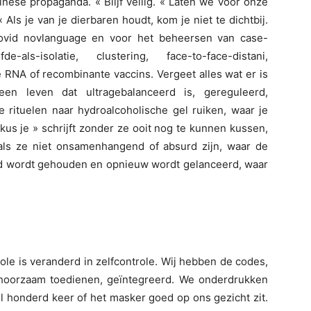
inese propaganda. « Blijf veilig. « Laten we voor onze
Als je van je dierbaren houdt, kom je niet te dichtbij.
ovid novlanguage en voor het beheersen van case-
fde-als-isolatie, clustering, face-to-face-distani,
 RNA of recombinante vaccins. Vergeet alles wat er is
en leven dat ultragebalanceerd is, gereguleerd,
e rituelen naar hydroalcoholische gel ruiken, waar je
 kus je » schrijft zonder ze ooit nog te kunnen kussen,
als ze niet onsamenhangend of absurd zijn, waar de
nd wordt gehouden en opnieuw wordt gelanceerd, waar
le is veranderd in zelfcontrole. Wij hebben de codes,
ehoorzaam toedienen, geïntegreerd. We onderdrukken
l honderd keer of het masker goed op ons gezicht zit.