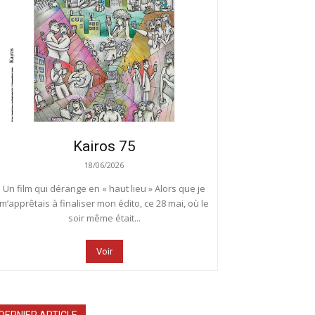
Kairos 75
18/06/2026
Un film qui dérange en « haut lieu » Alors que je
m’apprêtais à finaliser mon édito, ce 28 mai, où le
soir même était...
Voir