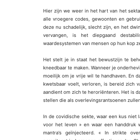
Hier zijn we weer in het hart van het se
alle vroegere codes, gewoonten en gebrui
deze nu schadelijk, slecht zijn, en het 
vervangen, is het diepgaand destabil
waardesystemen van mensen op hun kop zet,
Het stelt je in staat het bewustzijn te b
kneedbaar te maken. Wanneer je onderhevig 
moeilijk om je vrije wil te handhaven. En d
kwetsbaar voelt, verloren, is bereid zich 
aandient om zich te heroriënteren. Het is d
stellen die als overlevingsrantsoenen zull
In de covidische sekte, waar een kus niet
voor het leven » en waar een handdruk w
mantra’s geïnjecteerd. « In strikte o