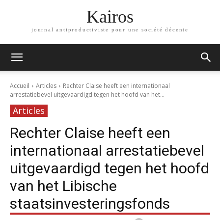
Kairos
journal antiproductiviste pour une société décente
Accueil
Articles
Rechter Claise heeft een internationaal
arrestatiebevel uitgevaardigd tegen het hoofd van het...
Articles
Rechter Claise heeft een
internationaal arrestatiebevel
uitgevaardigd tegen het hoofd
van het Libische
staatsinvesteringsfonds