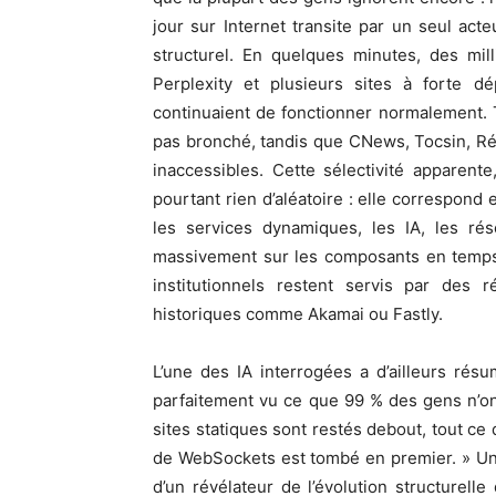
jour sur Internet transite par un seul acte
structurel. En quelques minutes, des mil
Perplexity et plusieurs sites à forte d
continuaient de fonctionner normalement. 
pas bronché, tandis que CNews, Tocsin, Rése
inaccessibles. Cette sélectivité apparen
pourtant rien d’aléatoire : elle correspond
les services dynamiques, les IA, les ré
massivement sur les composants en temps 
institutionnels restent servis par des
historiques comme Akamai ou Fastly.
L’une des IA interrogées a d’ailleurs résu
parfaitement vu ce que 99 % des gens n’o
sites statiques sont restés debout, tout c
de WebSockets est tombé en premier. » Une a
d’un révélateur de l’évolution structurell