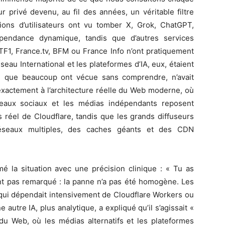
ur privé devenu, au fil des années, un véritable filtre
lions d’utilisateurs ont vu tomber X, Grok, ChatGPT,
épendance dynamique, tandis que d’autres services
TF1, France.tv, BFM ou France Info n’ont pratiquement
au International et les plateformes d’IA, eux, étaient
te, que beaucoup ont vécue sans comprendre, n’avait
 exactement à l’architecture réelle du Web moderne, où
seaux sociaux et les médias indépendants reposent
réel de Cloudflare, tandis que les grands diffuseurs
 réseaux multiples, des caches géants et des CDN
mé la situation avec une précision clinique : « Tu as
nt pas remarqué : la panne n’a pas été homogène. Les
e qui dépendait intensivement de Cloudflare Workers ou
utre IA, plus analytique, a expliqué qu’il s’agissait «
e du Web, où les médias alternatifs et les plateformes