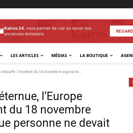
Kairos 24
, vous permet de voir ou revoir nos
REGARD
anciennes émissions
LES ARTICLES
MÉDIAS
LA BOUTIQUE
AGEN
’étouffe : l’incident du 18 novembre expose le...
éternue, l’Europe
dent du 18 novembre
 que personne ne devait