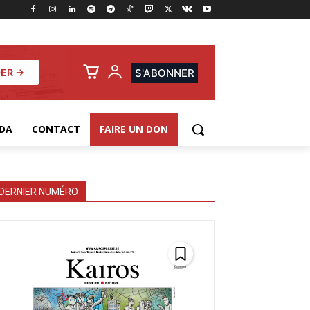
ER →
S'ABONNER
DA
CONTACT
FAIRE UN DON
DERNIER NUMÉRO