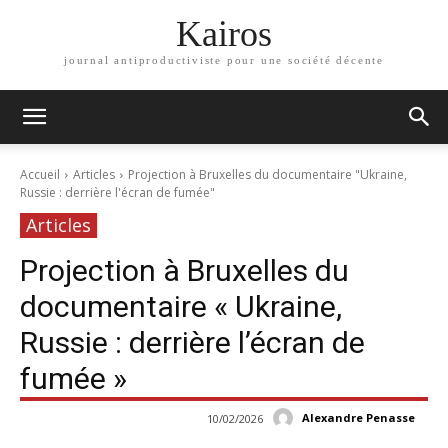
Kairos
journal antiproductiviste pour une société décente
Accueil
Articles
Projection à Bruxelles du documentaire "Ukraine,
Russie : derrière l'écran de fumée"
Articles
Projection à Bruxelles du
documentaire « Ukraine,
Russie : derrière l’écran de
fumée »
Alexandre Penasse
10/02/2026