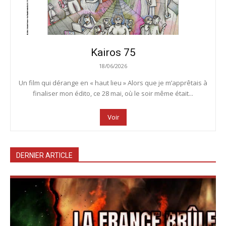
Kairos 75
18/06/2026
Un film qui dérange en « haut lieu » Alors que je m’apprêtais à
finaliser mon édito, ce 28 mai, où le soir même était...
Voir
DERNIER ARTICLE