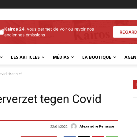
Kairos 24
, vous permet de voir ou revoir nos
REGARD
anciennes émissions
LES ARTICLES
MÉDIAS
LA BOUTIQUE
AGEN
id tirannie!
rverzet tegen Covid
Alexandre Penasse
22/01/2022