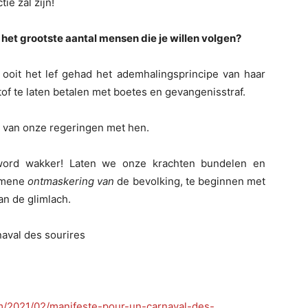
ie zal zijn!
e
het grootste aantal mensen die je willen volgen?
 ooit het lef gehad het ademhalingsprincipe van haar
tof te laten betalen met boetes en gevangenisstraf.
ie van onze regeringen met hen.
, word wakker! Laten we onze krachten bundelen en
gemene
ontmaskering van
de bevolking, te beginnen met
n de glimlach.
naval des sourires
om/2021/02/manifeste-pour-un-carnaval-des-