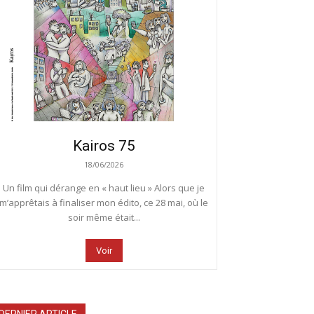
Kairos 75
18/06/2026
Un film qui dérange en « haut lieu » Alors que je
m’apprêtais à finaliser mon édito, ce 28 mai, où le
soir même était...
Voir