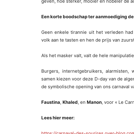
geven, hoe sterker, mooier en nobeler de act
Een korte boodschap ter aanmoediging
d
Geen enkele tirannie uit het verleden had
volk aan te tasten en hen de prijs van zuurs
Als het masker valt, valt de hele manipulat
Burgers, internetgebruikers, alarmisten
samen kiezen voor deze D-day van de al
de symbolische opening van ons carnaval va
Faustina
,
Khaled
, en
Manon
, voor « Le Car
Lees hier meer:
https://carnaval-des-sourires.over-blog.c