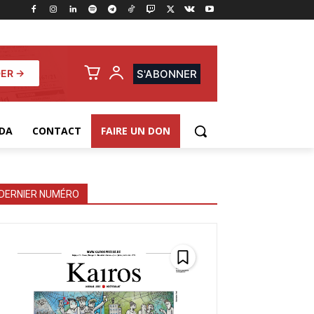
ER →
S'ABONNER
DA
CONTACT
FAIRE UN DON
DERNIER NUMÉRO