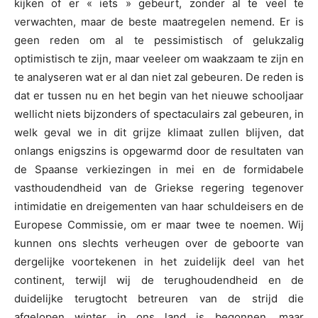
kijken of er « iets » gebeurt, zonder al te veel te
verwachten, maar de beste maatregelen nemend. Er is
geen reden om al te pessimistisch of gelukzalig
optimistisch te zijn, maar veeleer om waakzaam te zijn en
te analyseren wat er al dan niet zal gebeuren. De reden is
dat er tussen nu en het begin van het nieuwe schooljaar
wellicht niets bijzonders of spectaculairs zal gebeuren, in
welk geval we in dit grijze klimaat zullen blijven, dat
onlangs enigszins is opgewarmd door de resultaten van
de Spaanse verkiezingen in mei en de formidabele
vasthoudendheid van de Griekse regering tegenover
intimidatie en dreigementen van haar schuldeisers en de
Europese Commissie, om er maar twee te noemen. Wij
kunnen ons slechts verheugen over de geboorte van
dergelijke voortekenen in het zuidelijk deel van het
continent, terwijl wij de terughoudendheid en de
duidelijke terugtocht betreuren van de strijd die
afgelopen winter in ons land is begonnen, maar