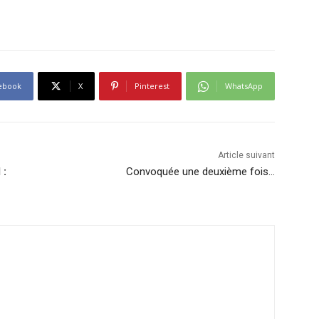
ebook
X
Pinterest
WhatsApp
Article suivant
 :
Convoquée une deuxième fois…