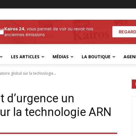
Kairos 24
, vous permet de voir ou revoir nos
REGARD
anciennes émissions
LES ARTICLES
MÉDIAS
LA BOUTIQUE
AGEN
atoire global sur la technologie...
aut d’urgence un
sur la technologie ARN