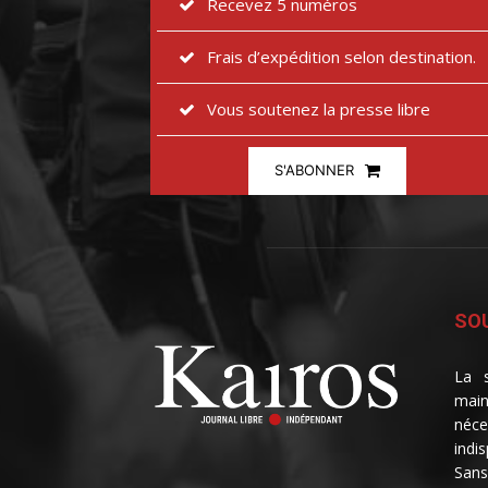
Recevez 5 numéros
Frais d’expédition selon destination.
Vous soutenez la presse libre
S'ABONNER
SOU
La s
main
néce
indi
Sans