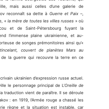
ille, mais aussi celles d’une galerie de
kov reconnaît sa dette à
Guerre et Paix
–,
e, «
la mère de toutes les villes russes
» où
cou et de Saint-Pétersbourg fuyant la
tend l’immense plaine ukrainienne, et au-
porteuse de songes prémonitoires ainsi qu’«
incelant, couvert de planètes Mars au
e de la guerre qui recouvre la terre en ce
crivain ukrainien d’expression russe actuel.
 ville le personnage principal de L’
Oreille de
a traduction vient de paraître. Il se déroule
kov : en 1919, l’Armée rouge a chassé les
ie règne et la situation est instable, car