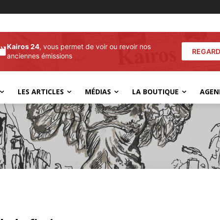
Kairos 24
, vous permet de voir ou revoir nos
REGARD
anciennes émissions
LES ARTICLES
MÉDIAS
LA BOUTIQUE
AGEN