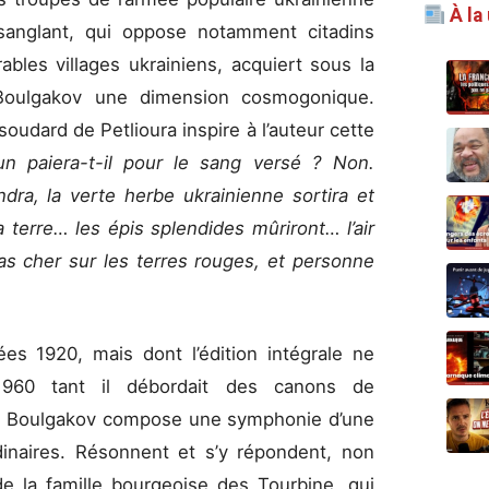
À la
sanglant, qui oppose notamment citadins
bles villages ukrainiens, acquiert sous la
Boulgakov une dimension cosmogonique.
soudard de Petlioura inspire à l’auteur cette
un paiera-t-il pour le sang versé ? Non.
dra, la verte herbe ukrainienne sortira et
 terre… les épis splendides mûriront… l’air
as cher sur les terres rouges, et personne
es 1920, mais dont l’édition intégrale ne
1960 tant il débordait des canons de
elle, Boulgakov compose une symphonie d’une
dinaires. Résonnent et s’y répondent, non
 la famille bourgeoise des Tourbine, qui