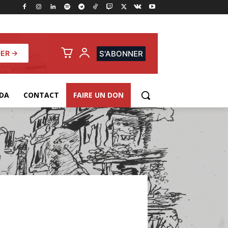
ER →
S'ABONNER
DA
CONTACT
FAIRE UN DON