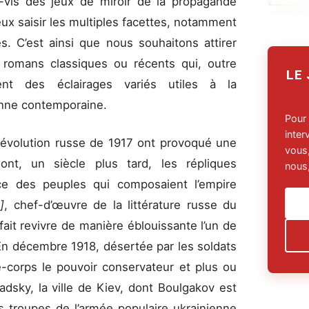
-vis des jeux de miroir de la propagande
ux saisir les multiples facettes, notamment
s. C’est ainsi que nous souhaitons attirer
s romans classiques ou récents qui, outre
LE
rent des éclairages variés utiles à la
ienne contemporaine.
Pour
inte
révolution russe de 1917 ont provoqué une
vous,
ont, un siècle plus tard, les répliques
nous,
nce des peuples qui composaient l’empire
]
, chef-d’œuvre de la littérature russe du
ait revivre de manière éblouissante l’un de
En décembre 1918, désertée par les soldats
e-corps le pouvoir conservateur et plus ou
dsky, la ville de Kiev, dont Boulgakov est
s troupes de l’armée populaire ukrainienne