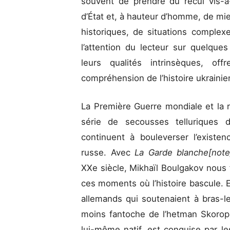
souvent de prendre du recul vis-à
d’État et, à hauteur d’homme, de mie
historiques, de situations complexe
l’attention du lecteur sur quelque
leurs qualités intrinsèques, off
compréhension de l’histoire ukrain
La Première Guerre mondiale et la 
série de secousses telluriques d
continuent à bouleverser l’existe
russe. Avec
La Garde blanche[note
XXe siècle, Mikhaïl Boulgakov nous f
ces moments où l’histoire bascule. 
allemands qui soutenaient à bras-l
moins fantoche de l’hetman Skoropa
lui-même natif, est conquise par le