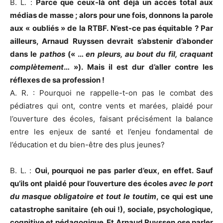
B. L. :
Parce que ceux-là ont déjà un accès total aux
médias de masse ; alors pour une fois, donnons la parole
aux « oubliés » de la RTBF. N’est-ce pas équitable ? Par
ailleurs, Arnaud Ruyssen devrait s’abstenir d’abonder
dans le
pathos
(« …
en pleurs, au bout du fil, craquant
complètement
… »). Mais il est dur d’aller contre les
réflexes de sa profession !
A. R. : Pourquoi ne rappelle-t-on pas le combat des
pédiatres qui ont, contre vents et marées, plaidé pour
l’ouverture des écoles, faisant précisément la balance
entre les enjeux de santé et l’enjeu fondamental de
l’éducation et du bien-être des plus jeunes?
B. L. :
Oui, pourquoi ne pas parler d’eux, en effet. Sauf
qu’ils ont plaidé pour l’ouverture des écoles
avec le port
du masque obligatoire et tout le toutim
, ce qui est une
catastrophe sanitaire (eh oui !), sociale, psychologique,
cognitive et pédagogique. Et Arnaud Ruyssen ose parler