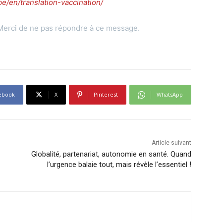
e/en/translation-vaccination/
Merci de ne pas répondre à ce message.
ebook
X
Pinterest
WhatsApp
Article suivant
Globalité, partenariat, autonomie en santé. Quand
l’urgence balaie tout, mais révèle l’essentiel !