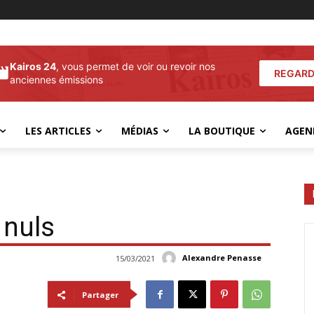
Kairos 24
, vous permet de voir ou revoir nos
REGARD
anciennes émissions
LES ARTICLES
MÉDIAS
LA BOUTIQUE
AGEN
 nuls
Alexandre Penasse
15/03/2021
Partager