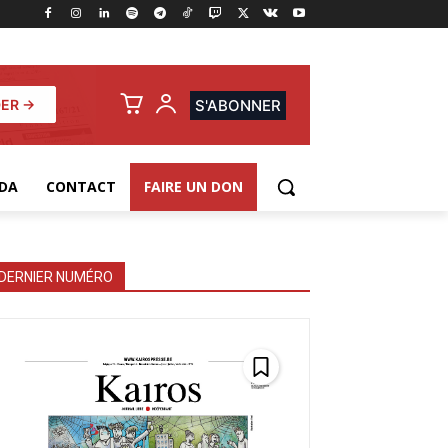
ER →
S'ABONNER
DA
CONTACT
FAIRE UN DON
DERNIER NUMÉRO