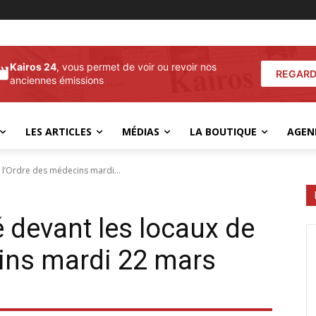
Kairos 24
, vous permet de voir ou revoir nos
REGARD
anciennes émissions
LES ARTICLES
MÉDIAS
LA BOUTIQUE
AGEN
e l’Ordre des médecins mardi...
 devant les locaux de
ins mardi 22 mars