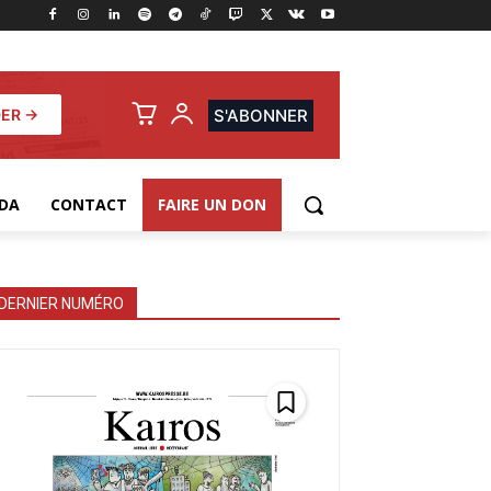
ER →
S'ABONNER
DA
CONTACT
FAIRE UN DON
DERNIER NUMÉRO