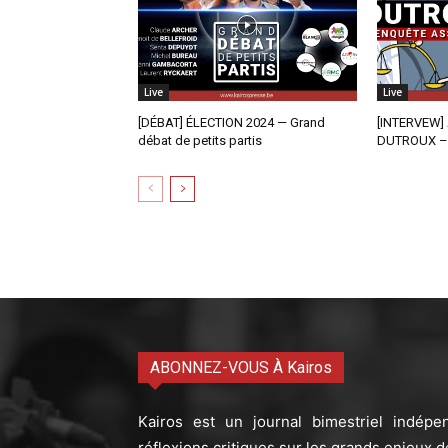
Live
Live
[DÉBAT] ÉLECTION 2024 — Grand
[INTERVEW] A
débat de petits partis
DUTROUX – 
ABONNEZ-VOUS À Kairos
Kairos est un journal bimestriel indépe
réflexions critiques sur les grands enjeux d