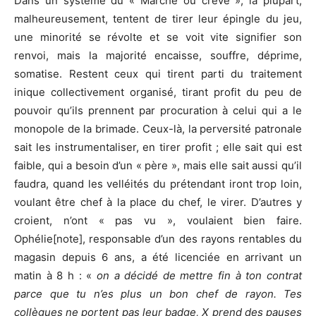
Dans un système du « Marche ou crève », la plupart,
malheureusement, tentent de tirer leur épingle du jeu,
une minorité se révolte et se voit vite signifier son
renvoi, mais la majorité encaisse, souffre, déprime,
somatise. Restent ceux qui tirent parti du traitement
inique collectivement organisé, tirant profit du peu de
pouvoir qu’ils prennent par procuration à celui qui a le
monopole de la brimade. Ceux-là, la perversité patronale
sait les instrumentaliser, en tirer profit ; elle sait qui est
faible, qui a besoin d’un « père », mais elle sait aussi qu’il
faudra, quand les velléités du prétendant iront trop loin,
voulant être chef à la place du chef, le virer. D’autres y
croient, n’ont « pas vu », voulaient bien faire.
Ophélie[note], responsable d’un des rayons rentables du
magasin depuis 6 ans, a été licenciée en arrivant un
matin à 8 h : «
on a décidé de mettre fin à ton contrat
parce que tu n’es plus un bon chef de rayon. Tes
collègues ne portent pas leur badge, X prend des pauses