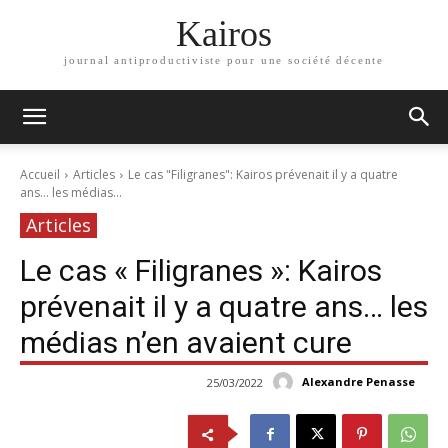
Kairos
journal antiproductiviste pour une société décente
Accueil
Articles
Le cas "Filigranes": Kairos prévenait il y a quatre
ans... les médias...
Articles
Le cas « Filigranes »: Kairos
prévenait il y a quatre ans… les
médias n’en avaient cure
Alexandre Penasse
25/03/2022