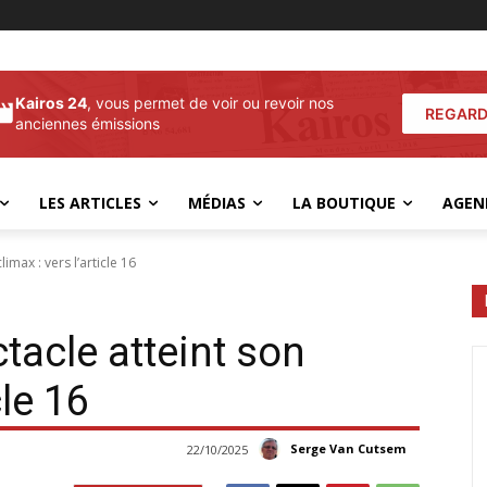
Kairos 24
, vous permet de voir ou revoir nos
REGARD
anciennes émissions
LES ARTICLES
MÉDIAS
LA BOUTIQUE
AGEN
imax : vers l’article 16
tacle atteint son
cle 16
Serge Van Cutsem
22/10/2025