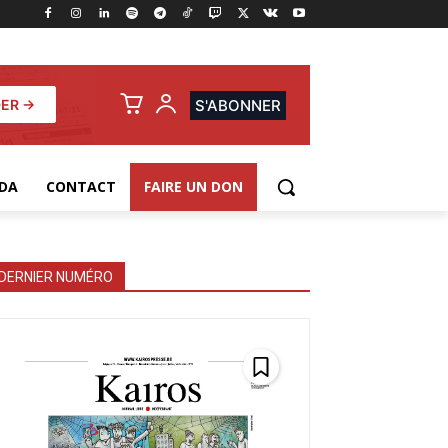
ER →
S'ABONNER
DA
CONTACT
FAIRE UN DON
DERNIER NUMÉRO