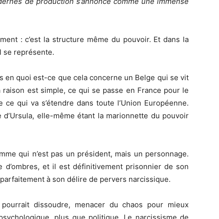
modernes de production s’annonce comme une immense
ement : c’est la structure même du pouvoir. Et dans la
il se représente.
is en quoi est-ce que cela concerne un Belge qui se vit
a raison est simple, ce qui se passe en France pour le
e ce qui va s’étendre dans toute l’Union Européenne.
 d’Ursula, elle-même étant la marionnette du pouvoir
homme qui n’est pas un président, mais un personnage.
e d’ombres, et il est définitivement prisonnier de son
nt parfaitement à son délire de pervers narcissique.
l pourrait dissoudre, menacer du chaos pour mieux
e psychologique, plus que politique. Le narcissisme de