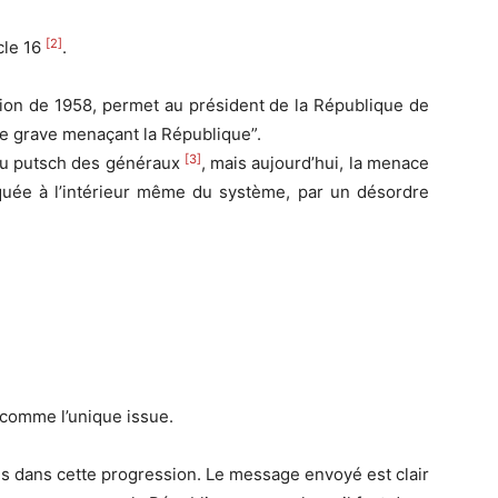
[2]
cle 16
.
ution de 1958, permet au président de la République de
ise grave menaçant la République”.
[3]
 au putsch des généraux
, mais aujourd’hui, la menace
iquée à l’intérieur même du système, par un désordre
 comme l’unique issue.
lus dans cette progression. Le message envoyé est clair