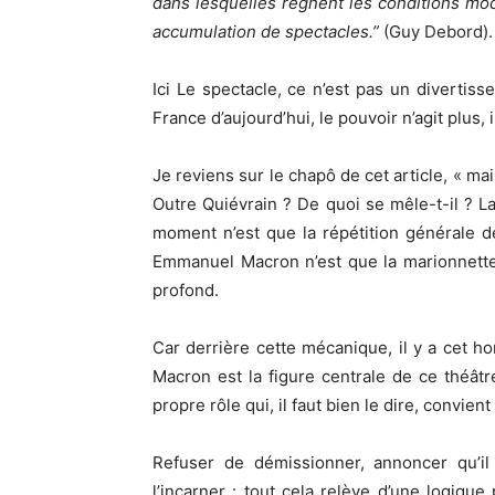
dans lesquelles règnent les conditions 
accumulation de spectacles.”
(Guy Debord).
Ici Le spectacle, ce n’est pas un divertiss
France d’aujourd’hui, le pouvoir n’agit plus, 
Je reviens sur le chapô de cet article, « ma
Outre Quiévrain ? De quoi se mêle-t-il ? L
moment n’est que la répétition générale d
Emmanuel Macron n’est que la marionnette
profond.
Car derrière cette mécanique, il y a cet 
Macron est la figure centrale de ce théâtr
propre rôle qui, il faut bien le dire, convie
Refuser de démissionner, annoncer qu’i
l’incarner : tout cela relève d’une logiqu