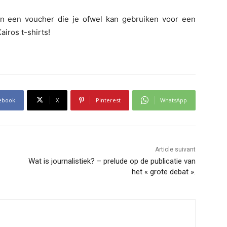
in een voucher die je ofwel kan gebruiken voor een
airos t-shirts!
ebook
X
Pinterest
WhatsApp
Article suivant
Wat is journalistiek? – prelude op de publicatie van
het « grote debat ».