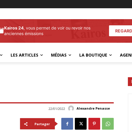
Kairos 24
, vous permet de voir ou revoir nos
REGARD
anciennes émissions
LES ARTICLES
MÉDIAS
LA BOUTIQUE
AGEN
Alexandre Penasse
22/01/2022
Partager