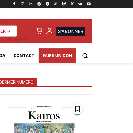
ER →
S'ABONNER
DA
CONTACT
FAIRE UN DON
DERNIER NUMÉRO