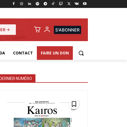
ER →
S'ABONNER
DA
CONTACT
FAIRE UN DON
DERNIER NUMÉRO