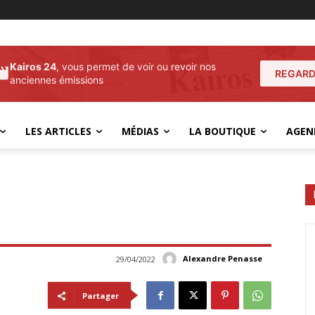
Kairos 24
, vous permet de voir ou revoir nos
REGARD
anciennes émissions
LES ARTICLES
MÉDIAS
LA BOUTIQUE
AGEN
Alexandre Penasse
29/04/2022
Partager