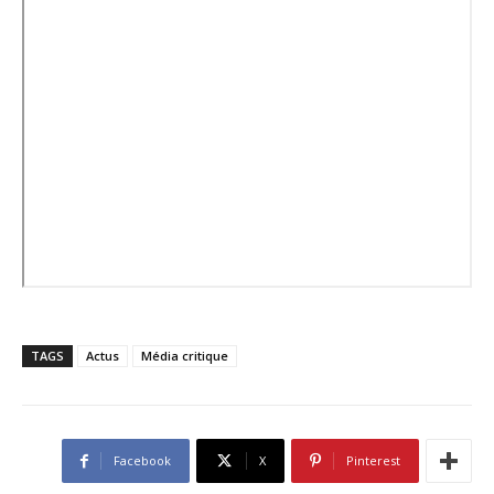
TAGS
Actus
Média critique
Facebook
X
Pinterest