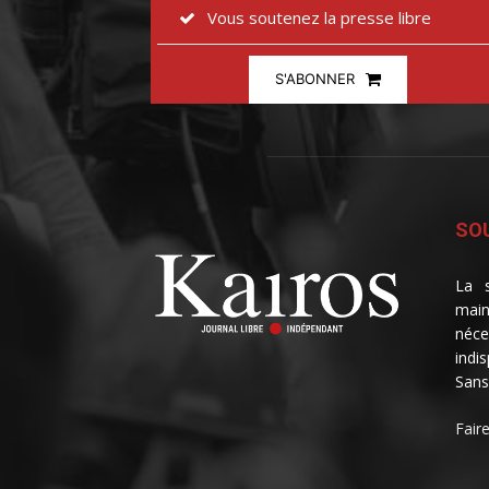
Vous soutenez la presse libre
S'ABONNER
SOU
La s
main
néce
indi
Sans
Fair