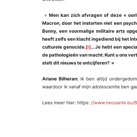
»
Men kan zich afvragen of deze « oorl
Macron, door het instorten niet een psyc
Bonny, een voormalige militaire arts opg
heeft zelfs een klacht ingediend bij het I
culturele genocide.
[i]
… Je hebt een specia
de pathologieën van macht. Kunt u ons vert
stelt dit nieuws te ontcijferen? »
Ariane Bilheran:
Ik ben altijd ondergedo
waardoor ik vanaf mijn adolescentie ben g
Lees meer hier: https:
//www.neosante.eu/