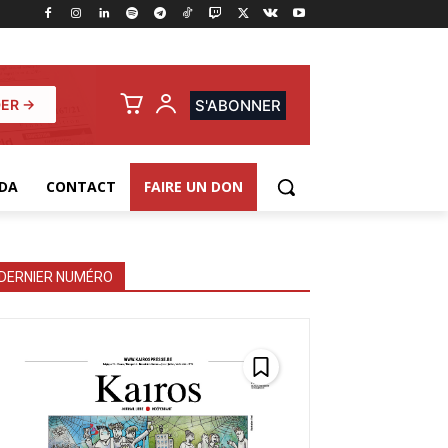
ER →
S'ABONNER
DA
CONTACT
FAIRE UN DON
DERNIER NUMÉRO