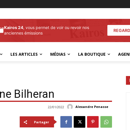
Kairos 24
, vous permet de voir ou revoir nos
REGARD
anciennes émissions
LES ARTICLES
MÉDIAS
LA BOUTIQUE
AGEN
ne Bilheran
Alexandre Penasse
22/01/2022
Partager