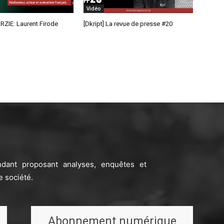
Vidéo
RZIE: Laurent Firode
[Dkript] La revue de presse #20
ndant proposant analyses, enquêtes et
e société.
Abonnement numérique