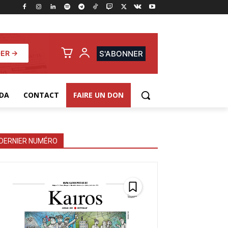
ER →
S'ABONNER
DA
CONTACT
FAIRE UN DON
DERNIER NUMÉRO