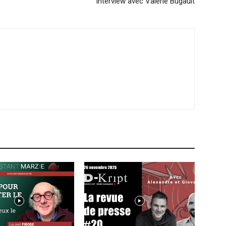
e
Interview avec Valérie Bugault