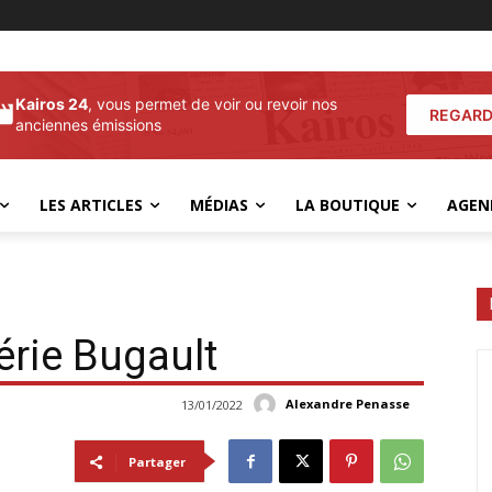
Kairos 24
, vous permet de voir ou revoir nos
REGARD
anciennes émissions
LES ARTICLES
MÉDIAS
LA BOUTIQUE
AGEN
érie Bugault
Alexandre Penasse
13/01/2022
Partager