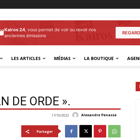
Kairos 24
, vous permet de voir ou revoir nos
REGARD
anciennes émissions
LES ARTICLES
MÉDIAS
LA BOUTIQUE
AGEN
N DE ORDE ».
Alexandre Penasse
17/10/2022
Partager