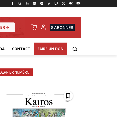
ER →
S'ABONNER
DA
CONTACT
FAIRE UN DON
DERNIER NUMÉRO