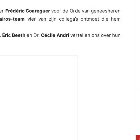
ter
Frédéric Goareguer
voor de Orde van geneesheren
airos-team
vier van zijn collega’s ontmoet die hem
r.
Éric Beeth
en Dr.
Cécile Andri
vertellen ons over hun