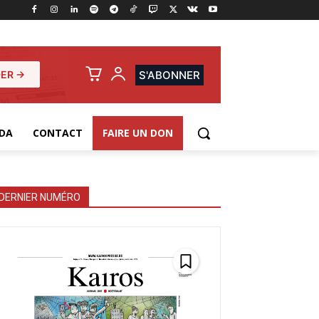
ER →
S'ABONNER
DA
CONTACT
FAIRE UN DON
DERNIER NUMÉRO