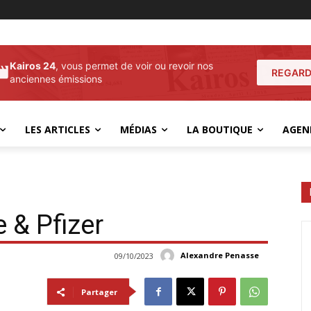
Kairos 24
, vous permet de voir ou revoir nos
REGARD
anciennes émissions
LES ARTICLES
MÉDIAS
LA BOUTIQUE
AGEN
e & Pfizer
Alexandre Penasse
09/10/2023
Partager