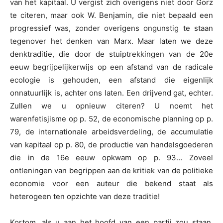
van het kapitaal. U vergist zich overigens niet door Gorz
te citeren, maar ook W. Benjamin, die niet bepaald een
progressief was, zonder overigens ongunstig te staan
tegenover het denken van Marx. Maar laten we deze
denktraditie, die door de stuiptrekkingen van de 20e
eeuw begrijpelijkerwijs op een afstand van de radicale
ecologie is gehouden, een afstand die eigenlijk
onnatuurlijk is, achter ons laten. Een drijvend gat, echter.
Zullen we u opnieuw citeren? U noemt het
warenfetisjisme op p. 52, de economische planning op p.
79, de internationale arbeidsverdeling, de accumulatie
van kapitaal op p. 80, de productie van handelsgoederen
die in de 16e eeuw opkwam op p. 93… Zoveel
ontleningen van begrippen aan de kritiek van de politieke
economie voor een auteur die bekend staat als
heterogeen ten opzichte van deze traditie!
Kortom, als u aan het hoofd van een partij zou staan,