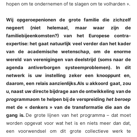
hopen om te ondernemen of te slagen om te volharden ».
Wij
opgeroepen
ionen
de grote familie
die zichzelf
negeert (niet helemaal, maar waar zijn de
familiebijeenkomsten?)
van het Europese contra-
expertise: het gaat natuurlijk veel verder dan het kader
van de academische wetenschap, om de enorme
wereld van verenigingen van deelstrijd (
soms
naar de
agenda
anti
verborgen systeemproblemen).
In dit
netwerk is uw instelling zeker een knooppunt
en,
daarom, een relais
aanzienlijk
s
.
Als u akkoord gaat,
zou
u, naast uw directe bijdrage aan de ontwikkeling van de
programma
om te helpen bij de verspreiding
het beroep
met de « denkers » van de transformatie die aan de
gang is.
De grote lijnen van het programma – dat moet
worden opgevat voor wat het is en niets meer dan dat,
een voorwendsel om dit grote collectieve werk te