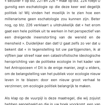
« seculier » op blz. 221 en 226 – maar op blz. 224 roept U
gunstig een eschatologie op die deze keer wel degelijk
politiek is! Wij vinden het moeilijk in te zien hoe een
millenarisme geen eschatologie zou kunnen zijn. Beter
nog, op blz. 226 verklaart u uitdrukkelijk dat « het erom
gaat een hele politiek uit te werken in het perspectief van
een dreigende ineenstorting van de wereld en de
mensheid ». Duidelijker dan dat! U gaat zelfs zo ver dat u
bekent dat « in tegenstelling tot uw partijgenoten, ik al
vijftien jaar streef naar een catastrofistische ideologische
heroprichting van de politieke ecologie in het kader van
het Antropoceen »! Dit is de enige manier, zegt u elders,
om de belangstelling van het publiek voor ecologie nieuw
leven in te blazen: door een nieuw groot verhaal te
verzinnen; om ecologie politiek belangrijk te maken.
Als klap op de vuurpijl is deze maatregel, die wij zojuist
hebben aangehaald en die in uw boek voorkomt, een van