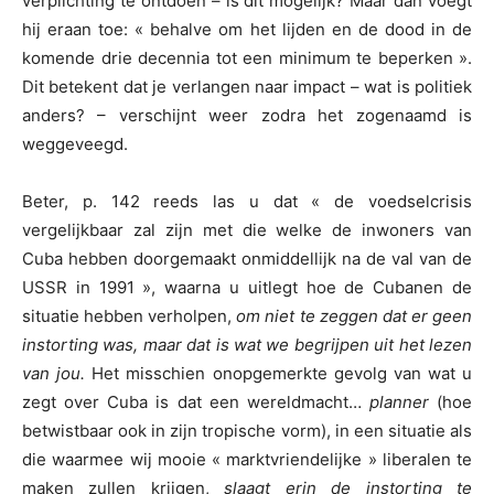
verplichting te ontdoen – is dit mogelijk? Maar dan voegt
hij eraan toe: « behalve om het lijden en de dood in de
komende drie decennia tot een minimum te beperken ».
Dit betekent dat je verlangen naar impact – wat is politiek
anders? – verschijnt weer zodra het zogenaamd is
weggeveegd.
Beter, p. 142 reeds las u dat « de voedselcrisis
vergelijkbaar zal zijn met die welke de inwoners van
Cuba hebben doorgemaakt onmiddellijk na de val van de
USSR in 1991 », waarna u uitlegt hoe de Cubanen de
situatie hebben verholpen,
om niet te zeggen dat er geen
instorting was, maar dat is wat we begrijpen uit het lezen
van jou.
Het misschien onopgemerkte gevolg van wat u
zegt over Cuba is dat een wereldmacht…
planner
(hoe
betwistbaar ook in zijn tropische vorm), in een situatie als
die waarmee wij mooie « marktvriendelijke » liberalen te
maken zullen krijgen,
slaagt erin de instorting te