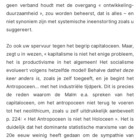
geen verband houdt met de overgang « ontwikkeling-
duurzaamheid », zou worden beheerst, dat is alles – en
niet synoniem zijn met systemische ineenstorting zoals u
suggereert.
Zo ook uw spervuur tegen het begrip capitaloceen. Maar,
zegt u in wezen, « kapitalisme is niet het enige probleem,
het is productivisme in het algemeen! Het socialisme
evolueert volgens hetzelfde model! Behalve dat
het deze
keer anders is,
zoals je zelf toegeeft, en je begint het
Antropoceen… met het industriële tijdperk. Dit is precies
de reden waarom de Malm e.a. spreken van het
capitaloceen, om het antropoceen niet terug te voeren
tot het neolithicum, zoals u zelf uitdrukkelijk aanbeveelt
p. 224: « Het Antropoceen is niet het Holoceen ». Het is
duidelijk dat het dominante statistische marxisme van de
20e eeuw weinig heeft gedaan om de sympathie van