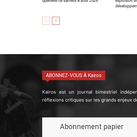
quenelle ce samedi 8 aout 2026
explosion si
développem
ABONNEZ-VOUS À Kairos
Kairos est un journal bimestriel indépe
réflexions critiques sur les grands enjeux d
Abonnement papier