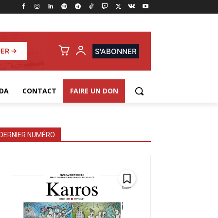
ER →
S'ABONNER
DA
CONTACT
FAIRE UN DON
DERNIER NUMÉRO