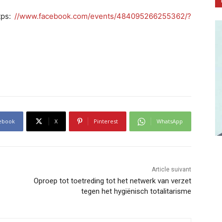
tps:
//www.facebook.com/events/484095266255362/?
ebook
X
Pinterest
WhatsApp
Article suivant
Oproep tot toetreding tot het netwerk van verzet
tegen het hygiënisch totalitarisme