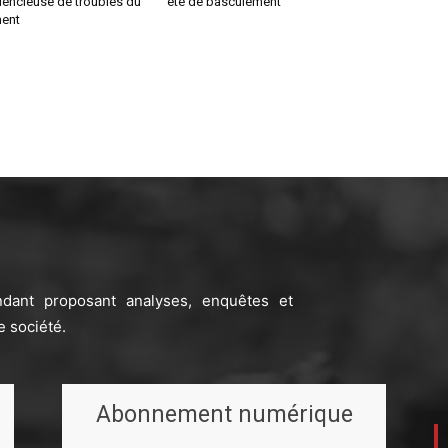
lencieuse de troubles du
été de basculement
ent
ndant proposant analyses, enquêtes et
e société.
Abonnement numérique