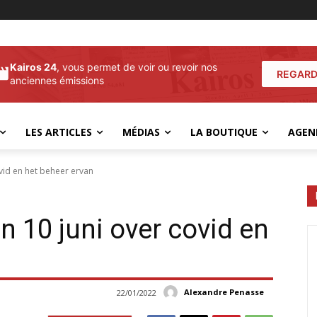
Kairos 24
, vous permet de voir ou revoir nos
REGARD
anciennes émissions
LES ARTICLES
MÉDIAS
LA BOUTIQUE
AGEN
vid en het beheer ervan
n 10 juni over covid en
Alexandre Penasse
22/01/2022