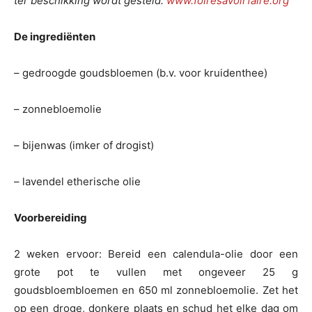
ter beschikking wordt gesteld.
www.foiresavoirfaire.org
De ingrediënten
– gedroogde goudsbloemen (b.v. voor kruidenthee)
– zonnebloemolie
– bijenwas (imker of drogist)
– lavendel etherische olie
Voorbereiding
2 weken ervoor: Bereid een calendula-olie door een
grote pot te vullen met ongeveer 25 g
goudsbloembloemen en 650 ml zonnebloemolie. Zet het
op een droge, donkere plaats en schud het elke dag om