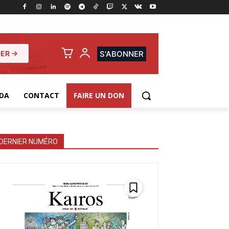
ER →
S'ABONNER
DA
CONTACT
FAIRE UN DON
DERNIER NUMÉRO