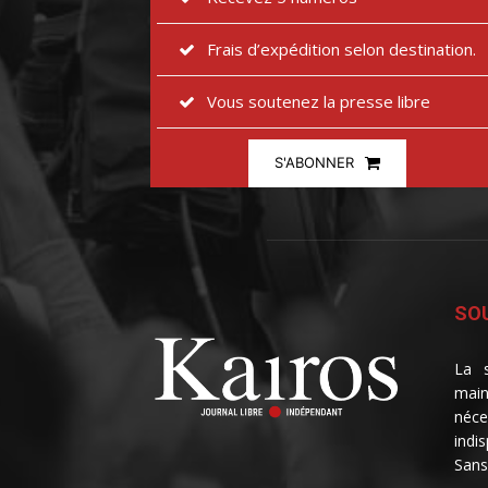
Frais d’expédition selon destination.
Vous soutenez la presse libre
S'ABONNER
SOU
La s
main
néce
indi
Sans