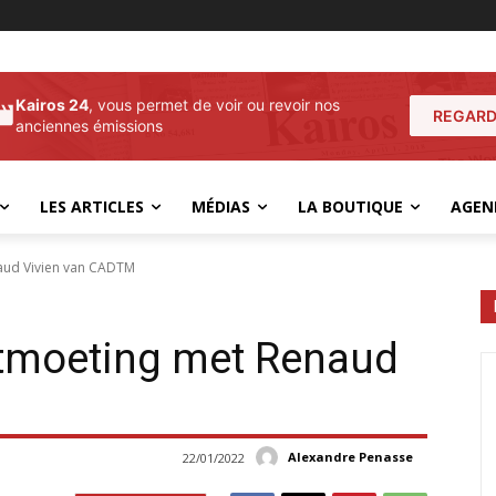
Kairos 24
, vous permet de voir ou revoir nos
REGARD
anciennes émissions
LES ARTICLES
MÉDIAS
LA BOUTIQUE
AGEN
aud Vivien van CADTM
tmoeting met Renaud
M
Alexandre Penasse
22/01/2022