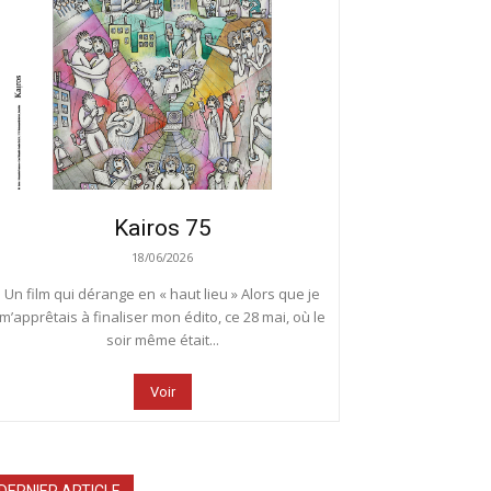
Kairos 75
18/06/2026
Un film qui dérange en « haut lieu » Alors que je
m’apprêtais à finaliser mon édito, ce 28 mai, où le
soir même était...
Voir