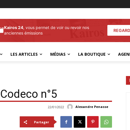
Kairos 24
, vous permet de voir ou revoir nos
REGARD
anciennes émissions
LES ARTICLES
MÉDIAS
LA BOUTIQUE
AGEN
 Codeco n°5
Alexandre Penasse
22/01/2022
Partager