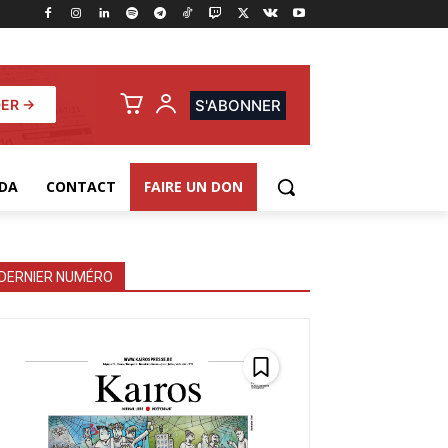
ER →
S'ABONNER
DA
CONTACT
FAIRE UN DON
DERNIER NUMÉRO