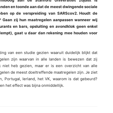
ioloog aan de Stanford Universiteit zojuist is
landen en toonde aan dat de meest dwingende sociale
ebben op de verspreiding van SARScov2. Houdt de
? Gaan zij hun maatregelen aanpassen wanneer wij
urants en bars, opsluiting en avondklok geen enkel
dempt), gaat u daar dan rekening mee houden voor
ng van een studie gezien waaruit duidelijk blijkt dat
len zijn waarvan in alle landen is bewezen dat zij
k niet heb gezien, maar er is een overzicht van alle
egelen de meest doeltreffende maatregelen zijn. Je ziet
n, Portugal, Ierland, het VK, waarom is dat gebeurd?
n het effect was bijna onmiddellijk.