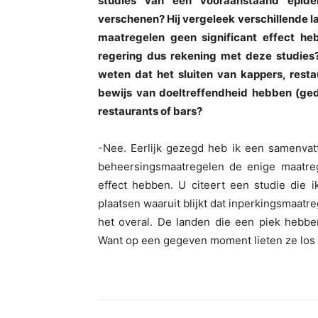
studies van een vooraanstaand epidem
verschenen? Hij vergeleek verschillende 
maatregelen geen significant effect h
regering dus rekening met deze studies
weten dat het sluiten van kappers, resta
bewijs van doeltreffendheid hebben (ge
restaurants of bars?
-Nee. Eerlijk gezegd heb ik een samenvatti
beheersingsmaatregelen de enige maatrege
effect hebben. U citeert een studie die i
plaatsen waaruit blijkt dat inperkingsmaatr
het overal. De landen die een piek hebbe
Want op een gegeven moment lieten ze los e