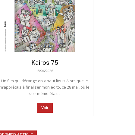
Kairos 75
18/06/2026
Un film qui dérange en « haut lieu » Alors que je
m’apprêtais à finaliser mon édito, ce 28 mai, où le
soir même était...
Voir