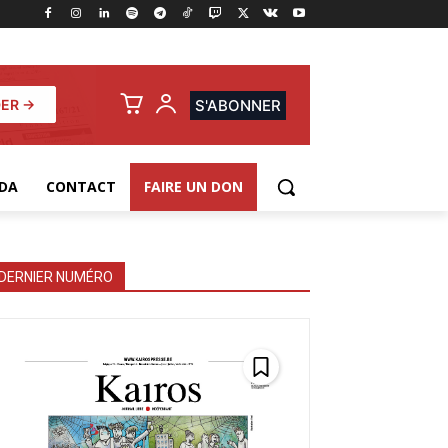
ER →
S'ABONNER
DA
CONTACT
FAIRE UN DON
DERNIER NUMÉRO