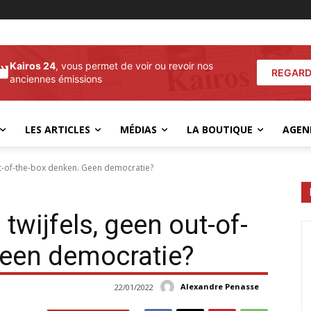
Kairos 24
, vous permet de voir ou revoir nos
REGARD
anciennes émissions
LES ARTICLES
MÉDIAS
LA BOUTIQUE
AGEN
ut-of-the-box denken. Geen democratie?
twijfels, geen out-of-
Geen democratie?
Alexandre Penasse
22/01/2022