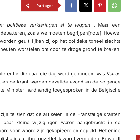
Partager
m politieke verklaringen af te leggen
. Maar een
e debatteren, zoals we moeten begrijpen[note]. Hoewel
rden geuit, lijken zij op het politieke toneel slechts
heuten worstelen om door te droge grond te breken,
onferentie die daar die dag werd gehouden, was
Kairos
ist en de krant werden dezelfde avond en de volgende
rste Minister hardhandig toegesproken in de Belgische
d zijn te zien dat de artikelen in de Franstalige kranten
n paar kleine wijzigingen waren aangebracht in de
ord voor woord zijn gekopieerd en geplakt. Het enige
list » in
La
Libre opzettelijk wordt vermeden. Er wordt