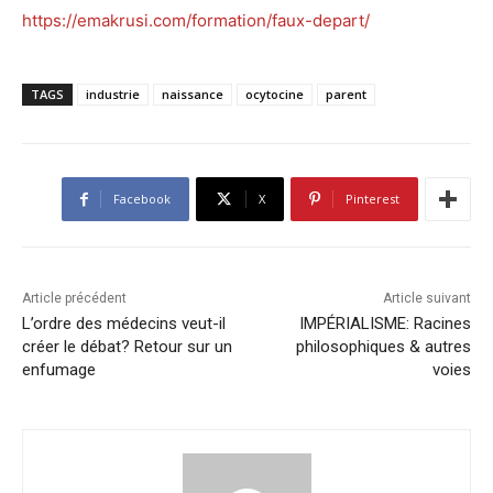
https://emakrusi.com/formation/faux-depart/
TAGS
industrie
naissance
ocytocine
parent
Facebook
X
Pinterest
Article précédent
Article suivant
L’ordre des médecins veut-il
IMPÉRIALISME: Racines
créer le débat? Retour sur un
philosophiques & autres
enfumage
voies