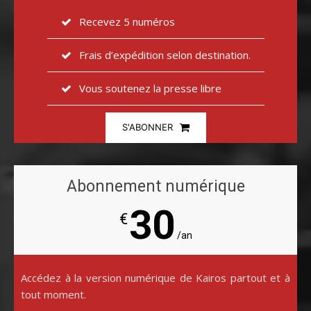
Recevez 5 numéros
Frais d’expédition selon destination.
Vous soutenez la presse libre
S'ABONNER
Abonnement numérique
30
€
/an
Accédez à la version numérique de Kairos partout et à
tout moment.