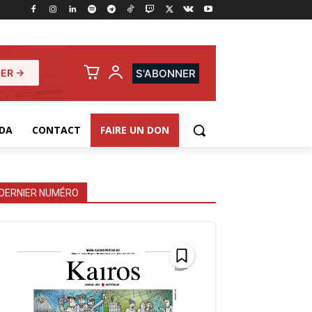
ER →
S'ABONNER
DA
CONTACT
FAIRE UN DON
DERNIER NUMÉRO