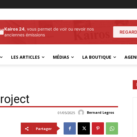
Kairos 24
, vous permet de voir ou revoir nos
REGARD
anciennes émissions
LES ARTICLES
MÉDIAS
LA BOUTIQUE
AGEN
roject
Bernard Legros
01/05/2025
Partager