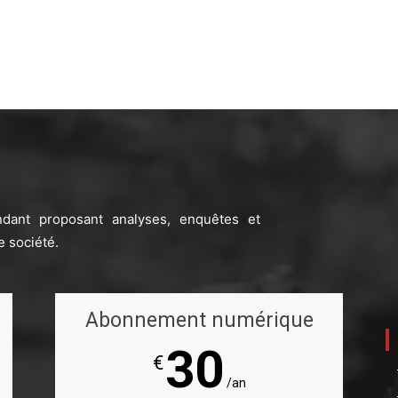
ndant proposant analyses, enquêtes et
e société.
Abonnement numérique
30
€
/an